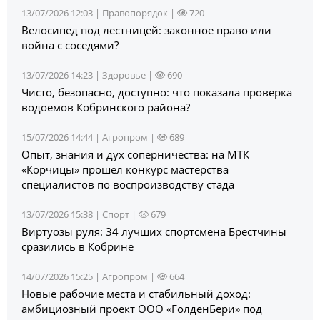
13/07/2026 12:03 |
Правопорядок
|
720
Велосипед под лестницей: законное право или
война с соседями?
13/07/2026 14:23 |
Здоровье
|
690
Чисто, безопасно, доступно: что показала проверка
водоемов Кобринского района?
15/07/2026 14:44 |
Агропром
|
689
Опыт, знания и дух соперничества: на МТК
«Корчицы» прошел конкурс мастерства
специалистов по воспроизводству стада
13/07/2026 15:38 |
Спорт
|
679
Виртуозы руля: 34 лучших спортсмена Брестчины
сразились в Кобрине
14/07/2026 15:25 |
Агропром
|
664
Новые рабочие места и стабильный доход:
амбициозный проект ООО «ГолденБери» под