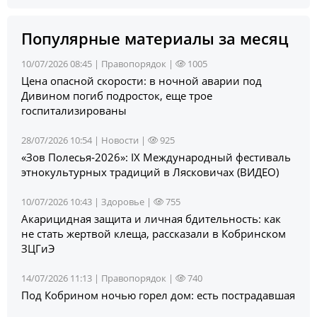
Популярные материалы за месяц
10/07/2026 08:45 |
Правопорядок
|
1005
Цена опасной скорости: в ночной аварии под
Дивином погиб подросток, еще трое
госпитализированы
28/07/2026 10:54 |
Новости
|
925
«Зов Полесья‑2026»: IX Международный фестиваль
этнокультурных традиций в Лясковичах (ВИДЕО)
10/07/2026 10:43 |
Здоровье
|
755
Акарицидная защита и личная бдительность: как
не стать жертвой клеща, рассказали в Кобринском
ЗЦГиЭ
14/07/2026 11:13 |
Правопорядок
|
740
Под Кобрином ночью горел дом: есть пострадавшая