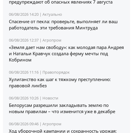
предупреждают об опасных явлениях 7 августа
06/08/2026 14:20 |
Актуально
Спасение от пекла: проверьте, выполняет ли ваш
работодатель эти требования Минтруда
06/08/2026 12:37 |
Агропром
«Земля дает нам свободу»: как молодая пара Андрея
и Натальи Кравчук создала ферму мечты под
Кобрином
06/08/2026 11:16 |
Правопорядок
Хулиганство как шаг к тяжкому преступлению:
правовой ликбез
06/08/2026 10:26 |
Новости
Белорусам разрешили закладывать землю по
новым правилам – что изменится уже в декабре
06/08/2026 09:46 |
Агропром
Ход уборочной кампании и сохранность урожая: