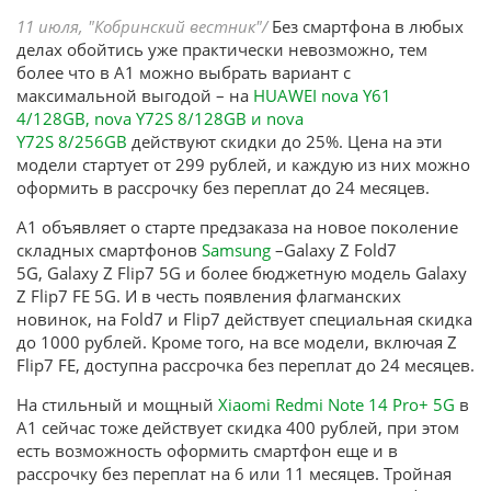
11 июля, "Кобринский вестник"/
Без смартфона в любых
делах обойтись уже практически невозможно, тем
более что в А1 можно выбрать вариант с
максимальной выгодой – на
HUAWEI nova Y61
4/128GB, nova Y72S 8/128GB и nova
Y72S 8/256GB
действуют скидки до 25%. Цена на эти
модели стартует от 299 рублей, и каждую из них можно
оформить в рассрочку без переплат до 24 месяцев.
А1 объявляет о старте предзаказа на новое поколение
складных смартфонов
Samsung
–Galaxy Z Fold7
5G, Galaxy Z Flip7 5G и более бюджетную модель Galaxy
Z Flip7 FE 5G. И в честь появления флагманских
новинок, на Fold7 и Flip7 действует специальная скидка
до 1000 рублей. Кроме того, на все модели, включая Z
Flip7 FE, доступна рассрочка без переплат до 24 месяцев.
На стильный и мощный
Xiaomi Redmi Note 14 Pro+ 5G
в
А1 сейчас тоже действует скидка 400 рублей, при этом
есть возможность оформить смартфон еще и в
рассрочку без переплат на 6 или 11 месяцев. Тройная