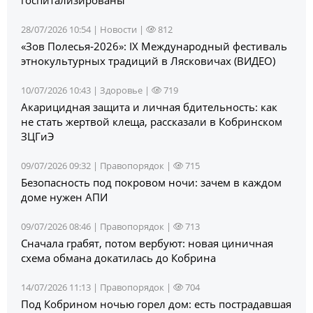
госпитализированы
28/07/2026 10:54 |
Новости
|
812
«Зов Полесья‑2026»: IX Международный фестиваль
этнокультурных традиций в Лясковичах (ВИДЕО)
10/07/2026 10:43 |
Здоровье
|
719
Акарицидная защита и личная бдительность: как
не стать жертвой клеща, рассказали в Кобринском
ЗЦГиЭ
09/07/2026 09:32 |
Правопорядок
|
715
Безопасность под покровом ночи: зачем в каждом
доме нужен АПИ
09/07/2026 08:46 |
Правопорядок
|
713
Сначала грабят, потом вербуют: новая циничная
схема обмана докатилась до Кобрина
14/07/2026 11:13 |
Правопорядок
|
704
Под Кобрином ночью горел дом: есть пострадавшая