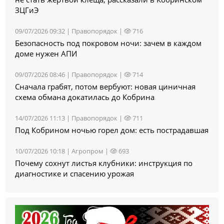
ЗЦГиЭ
09/07/2026 09:32 |
Правопорядок
|
716
Безопасность под покровом ночи: зачем в каждом
доме нужен АПИ
09/07/2026 08:46 |
Правопорядок
|
714
Сначала грабят, потом вербуют: новая циничная
схема обмана докатилась до Кобрина
14/07/2026 11:13 |
Правопорядок
|
711
Под Кобрином ночью горел дом: есть пострадавшая
10/07/2026 10:18 |
Агропром
|
693
Почему сохнут листья клубники: инструкция по
диагностике и спасению урожая