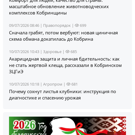
масштабное обновление животноводческих
комплексов Кобринщины
09/07/2026 08:46 |
Правопорядок
|
699
Сначала грабят, потом вербуют: новая циничная
схема обмана докатилась до Кобрина
10/07/2026 10:43 |
Здоровье
|
685
Акарицидная защита и личная бдительность: как
не стать жертвой клеща, рассказали в Кобринском
ЗЦГиЭ
10/07/2026 10:18 |
Агропром
|
681
Почему сохнут листья клубники: инструкция по
диагностике и спасению урожая