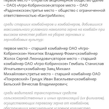
– ОАО) «Агро-Кобринское»;второе место – ОАО
«Радонежское»;третье место – общество с ограниченной
ответственностью «КантриМилк»;
среди старших комбайнеров и комбайнеров, добившихся
максимального условного намолота зерна на комбайн при
высоком качестве работ на уборке зерновых и
зернобобовых культур:
первое место – старший комбайнер ОАО «Агро-
Кобринское» Никитюк Владимир Фомич;комбайнер
Жолох Сергей Леонидович;второе место – старший
комбайнер ОАО «Агро-Кобринское» Гембаль Станислав
Игнатьевич;комбайнер Заяц Михаил
Михайлович;третье место – старший комбайнер ОАО
«Покровский» Грицук Иван Васильевич;комбайнер
Бельский Вячеслав Владимирович;
среди водителей транспортных средств
сельскохозяйственных и иных организаций (их филиалов),
осуществляющих перевозку зерна от комбайнов,
обеспечивших максимальное условное количество