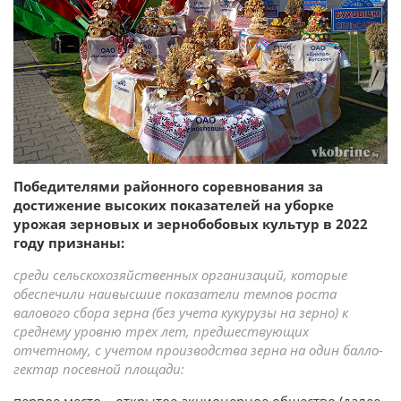
Победителями районного соревнования за
достижение высоких показателей на уборке
урожая зерновых и зернобобовых культур в 2022
году признаны:
среди сельскохозяйственных организаций, которые
обеспечили наивысшие показатели темпов роста
валового сбора зерна (без учета кукурузы на зерно) к
среднему уровню трех лет, предшествующих
отчетному, с учетом производства зерна на один балло-
гектар посевной площади:
первое место – открытое акционерное общество (далее