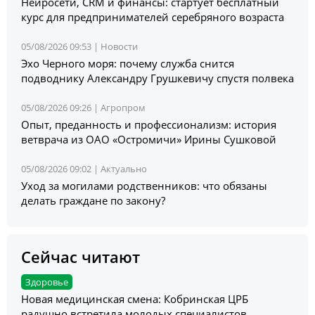
Нейросети, CRM и финансы: стартует бесплатный
курс для предпринимателей серебряного возраста
05/08/2026 09:53 |
Новости
Эхо Черного моря: почему служба снится
подводнику Александру Грушкевичу спустя полвека
05/08/2026 09:26 |
Агропром
Опыт, преданность и профессионализм: история
ветврача из ОАО «Остромичи» Ирины Сушковой
05/08/2026 09:02 |
Актуально
Уход за могилами родственников: что обязаны
делать граждане по закону?
Сейчас читают
Здоровье
Новая медицинская смена: Кобринская ЦРБ
радушно встретила молодых специалистов