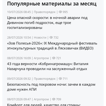
Популярные материалы за месяц
10/07/2026 08:45 |
Правопорядок
|
995
Цена опасной скорости: в ночной аварии под
Дивином погиб подросток, еще трое
госпитализированы
28/07/2026 10:54 |
Новости
|
732
«Зов Полесья‑2026»: IX Международный фестиваль
этнокультурных традиций в Лясковичах (ВИДЕО)
08/07/2026 16:09 |
Агропром
|
721
43 года верности «Кобринагромашу»: Виталия
Назарчука проводили на заслуженный отдых
09/07/2026 09:32 |
Правопорядок
|
711
Безопасность под покровом ночи: зачем в каждом
доме нужен АПИ
08/07/2026 09:47 |
Агропром
|
709
Комфорт для людей, качество для страны: