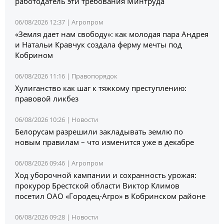
работодатель эти требования Минтруда
06/08/2026 12:37 |
Агропром
«Земля дает нам свободу»: как молодая пара Андрея
и Натальи Кравчук создала ферму мечты под
Кобрином
06/08/2026 11:16 |
Правопорядок
Хулиганство как шаг к тяжкому преступлению:
правовой ликбез
06/08/2026 10:26 |
Новости
Белорусам разрешили закладывать землю по
новым правилам – что изменится уже в декабре
06/08/2026 09:46 |
Агропром
Ход уборочной кампании и сохранность урожая:
прокурор Брестской области Виктор Климов
посетил ОАО «Городец-Агро» в Кобринском районе
06/08/2026 09:28 |
Новости