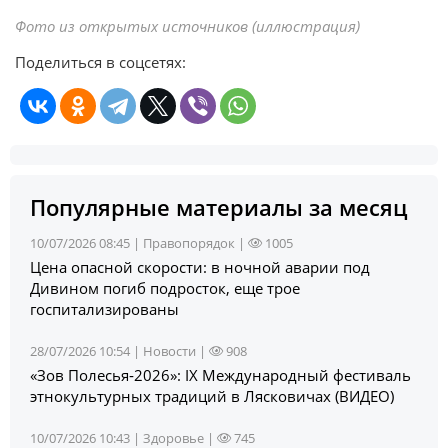
Фото из открытых источников (иллюстрация)
Поделиться в соцсетях:
Популярные материалы за месяц
10/07/2026 08:45 |
Правопорядок
|
1005
Цена опасной скорости: в ночной аварии под
Дивином погиб подросток, еще трое
госпитализированы
28/07/2026 10:54 |
Новости
|
908
«Зов Полесья‑2026»: IX Международный фестиваль
этнокультурных традиций в Лясковичах (ВИДЕО)
10/07/2026 10:43 |
Здоровье
|
745