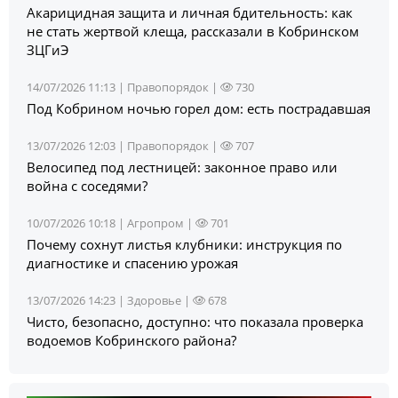
Акарицидная защита и личная бдительность: как
не стать жертвой клеща, рассказали в Кобринском
ЗЦГиЭ
14/07/2026 11:13 |
Правопорядок
|
730
Под Кобрином ночью горел дом: есть пострадавшая
13/07/2026 12:03 |
Правопорядок
|
707
Велосипед под лестницей: законное право или
война с соседями?
10/07/2026 10:18 |
Агропром
|
701
Почему сохнут листья клубники: инструкция по
диагностике и спасению урожая
13/07/2026 14:23 |
Здоровье
|
678
Чисто, безопасно, доступно: что показала проверка
водоемов Кобринского района?