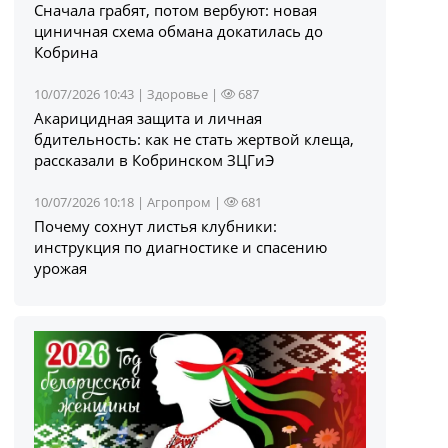
Сначала грабят, потом вербуют: новая
циничная схема обмана докатилась до
Кобрина
10/07/2026 10:43 |
Здоровье
|
687
Акарицидная защита и личная
бдительность: как не стать жертвой клеща,
рассказали в Кобринском ЗЦГиЭ
10/07/2026 10:18 |
Агропром
|
681
Почему сохнут листья клубники:
инструкция по диагностике и спасению
урожая