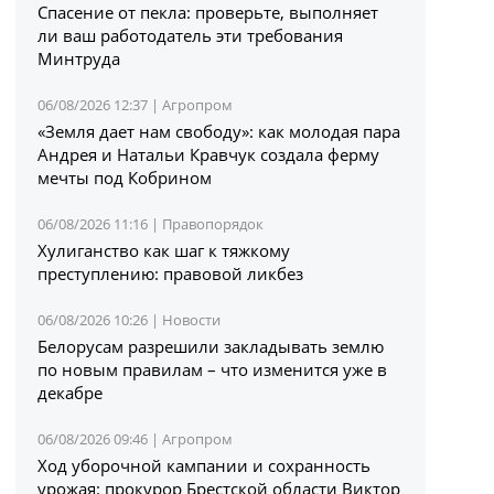
Спасение от пекла: проверьте, выполняет
ли ваш работодатель эти требования
Минтруда
06/08/2026 12:37 |
Агропром
«Земля дает нам свободу»: как молодая пара
Андрея и Натальи Кравчук создала ферму
мечты под Кобрином
06/08/2026 11:16 |
Правопорядок
Хулиганство как шаг к тяжкому
преступлению: правовой ликбез
06/08/2026 10:26 |
Новости
Белорусам разрешили закладывать землю
по новым правилам – что изменится уже в
декабре
06/08/2026 09:46 |
Агропром
Ход уборочной кампании и сохранность
урожая: прокурор Брестской области Виктор