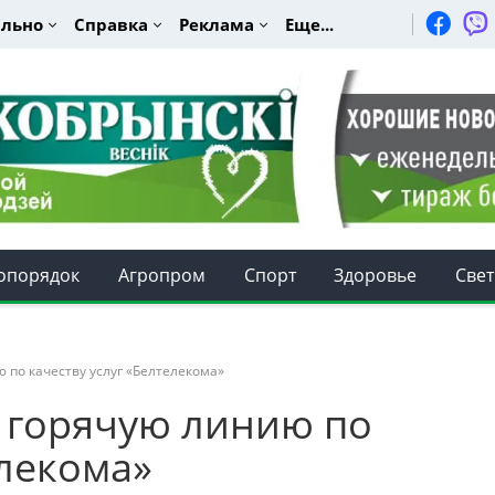
льно
Справка
Реклама
Еще...
опорядок
Агропром
Спорт
Здоровье
Свет
ю по качеству услуг «Белтелекома»
я горячую линию по
елекома»