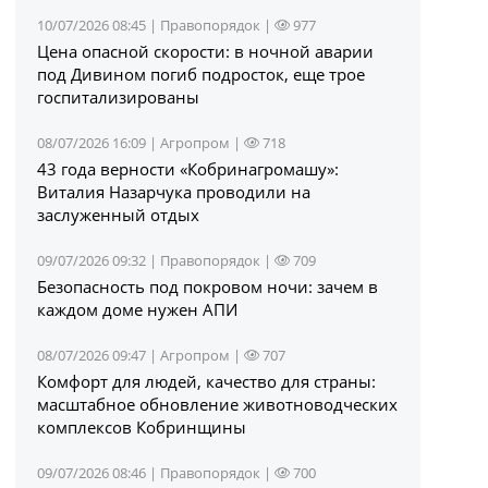
10/07/2026 08:45 |
Правопорядок
|
977
Цена опасной скорости: в ночной аварии
под Дивином погиб подросток, еще трое
госпитализированы
08/07/2026 16:09 |
Агропром
|
718
43 года верности «Кобринагромашу»:
Виталия Назарчука проводили на
заслуженный отдых
09/07/2026 09:32 |
Правопорядок
|
709
Безопасность под покровом ночи: зачем в
каждом доме нужен АПИ
08/07/2026 09:47 |
Агропром
|
707
Комфорт для людей, качество для страны:
масштабное обновление животноводческих
комплексов Кобринщины
09/07/2026 08:46 |
Правопорядок
|
700