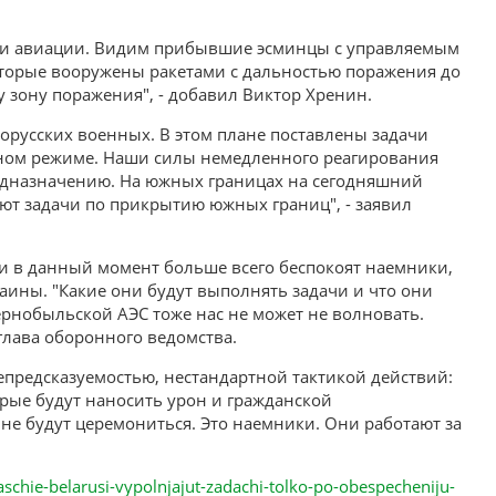
ми авиации. Видим прибывшие эсминцы с управляемым
оторые вооружены ракетами с дальностью поражения до
ту зону поражения", - добавил Виктор Хренин.
лорусских военных. В этом плане поставлены задачи
енном режиме. Наши силы немедленного реагирования
редназначению. На южных границах на сегодняшний
ют задачи по прикрытию южных границ", - заявил
и в данный момент больше всего беспокоят наемники,
аины. "Какие они будут выполнять задачи и что они
рнобыльской АЭС тоже нас не может не волновать.
 глава оборонного ведомства.
предсказуемостью, нестандартной тактикой действий:
торые будут наносить урон и гражданской
не будут церемониться. Это наемники. Они работают за
schie-belarusi-vypolnjajut-zadachi-tolko-po-obespecheniju-