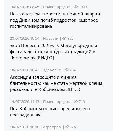
10/07/2026 08:45 |
Правопорядок
|
1003
Цена опасной скорости: в ночной аварии
под Дивином погиб подросток, еще трое
госпитализированы
28/07/2026 10:54 |
Новости
|
852
«Зов Полесья‑2026»: IX Международный
фестиваль этнокультурных традиций в
Лясковичах (ВИДЕО)
10/07/2026 10:43 |
Здоровье
|
734
Акарицидная защита и личная
бдительность: как не стать жертвой клеща,
рассказали в Кобринском ЗЦГиЭ
14/07/2026 11:13 |
Правопорядок
|
719
Под Кобрином ночью горел дом: есть
пострадавшая
10/07/2026 10:18 |
Агропром
|
697