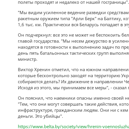
полеты проходят и недалеко от нашей госграницы".
"Мы видим усиленное ведение разведки средства
ракетным оружием типа "Арли Берк" на Балтику, к
1,6 тыс. км. Практически вся Беларусь попадает в э
Он подчеркнул: все это не может не беспокоить бе
главой государства. "Мы несем дежурство в усил
находятся в готовности к выполнению задач по п
день пять батальонных тактических групп выполня
министр.
Виктор Хренин отметил, что на южном направлени
которые бесконтрольно заходят на территорию Укр
собираются делать? Их движение в направлении Че
Исходя из этого, мы принимаем все меры", - сказал
Он пояснил, что наемники опасны именно своей не
"Тем, что они могут совершать такие действия, ко
инфраструктуре, гражданским людям. Они ни с кем 
деньги. Это убийцы".
https://www.belta.by/society/view/hrenin-voennosluzha