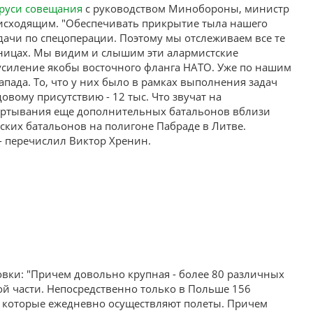
руси совещания
с руководством Минобороны, министр
роисходящим. "Обеспечивать прикрытие тыла нашего
дачи по спецоперации. Поэтому мы отслеживаем все те
аницах. Мы видим и слышим эти алармистские
 усиление якобы восточного фланга НАТО. Уже по нашим
апада. То, что у них было в рамках выполнения задач
вому присутствию - 12 тыс. Что звучат на
ертывания еще дополнительных батальонов вблизи
ских батальонов на полигоне Пабраде в Литве.
- перечислил Виктор Хренин.
вки: "Причем довольно крупная - более 80 различных
ой части. Непосредственно только в Польше 156
е, которые ежедневно осуществляют полеты. Причем