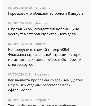
08/08/2026 06:00 |
Актуально
Гороскоп: что обещают астрологи 8 августа
07/08/2026 15:44 |
Новости
С праздником, созидатели! Кобринщина
чествует мастеров строительного дела
07/08/2026 14:28 |
Новости
Не пропустите свежий номер «КВ»!
Флагманы строительной отрасли, история
истинного архивиста, «Лето в Октябре», и
многое другое
07/08/2026 12:21 |
Здоровье
Как выявить проблемы со зрением у детей
на ранних стадиях, рассказала врач-
офтальмолог
07/08/2026 10:05 |
Здоровье
Три необычные заготовки из кабачков,