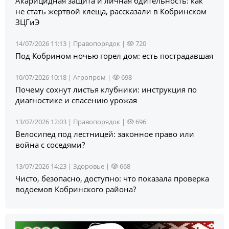
Акарицидная защита и личная бдительность: как
не стать жертвой клеща, рассказали в Кобринском
ЗЦГиЭ
14/07/2026 11:13 |
Правопорядок
|
720
Под Кобрином ночью горел дом: есть пострадавшая
10/07/2026 10:18 |
Агропром
|
698
Почему сохнут листья клубники: инструкция по
диагностике и спасению урожая
13/07/2026 12:03 |
Правопорядок
|
696
Велосипед под лестницей: законное право или
война с соседями?
13/07/2026 14:23 |
Здоровье
|
668
Чисто, безопасно, доступно: что показала проверка
водоемов Кобринского района?