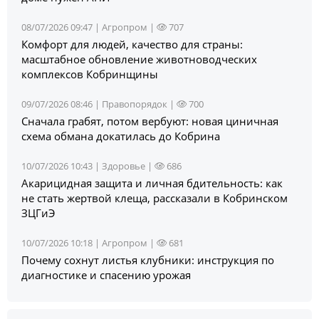
08/07/2026 09:47 |
Агропром
|
707
Комфорт для людей, качество для страны:
масштабное обновление животноводческих
комплексов Кобринщины
09/07/2026 08:46 |
Правопорядок
|
700
Сначала грабят, потом вербуют: новая циничная
схема обмана докатилась до Кобрина
10/07/2026 10:43 |
Здоровье
|
686
Акарицидная защита и личная бдительность: как
не стать жертвой клеща, рассказали в Кобринском
ЗЦГиЭ
10/07/2026 10:18 |
Агропром
|
681
Почему сохнут листья клубники: инструкция по
диагностике и спасению урожая