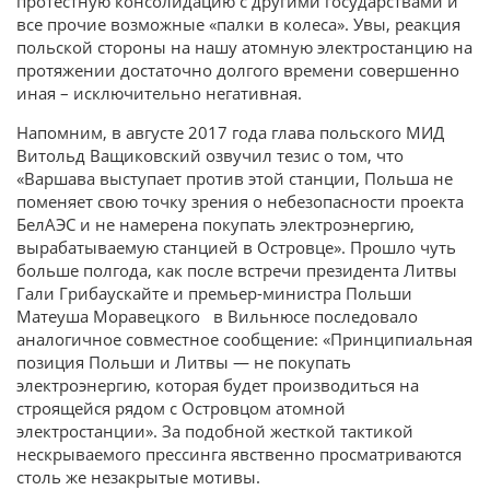
протестную консолидацию с другими государствами и
все прочие возможные «палки в колеса». Увы, реакция
польской стороны на нашу атомную электростанцию на
протяжении достаточно долгого времени совершенно
иная – исключительно негативная.
Напомним, в августе 2017 года глава польского МИД
Витольд Ващиковский озвучил тезис о том, что
«Варшава выступает против этой станции, Польша не
поменяет свою точку зрения о небезопасности проекта
БелАЭС и не намерена покупать электроэнергию,
вырабатываемую станцией в Островце». Прошло чуть
больше полгода, как после встречи президента Литвы
Гали Грибаускайте и премьер-министра Польши
Матеуша Моравецкого в Вильнюсе последовало
аналогичное совместное сообщение: «Принципиальная
позиция Польши и Литвы — не покупать
электроэнергию, которая будет производиться на
строящейся рядом с Островцом атомной
электростанции». За подобной жесткой тактикой
нескрываемого прессинга явственно просматриваются
столь же незакрытые мотивы.