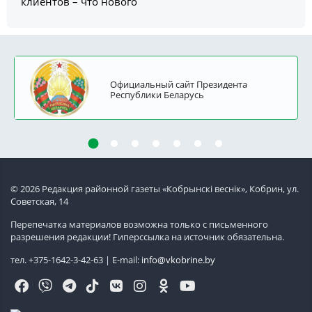
клиентов – что нового
Официальный сайт Президента
Республики Беларусь
© 2026 Редакция районной газеты «Кобрынскi веснiк», Кобрин, ул.
Советская, 14
Перепечатка материалов возможна только с письменного
разрешения редакции! Гиперссылка на источник обязательна.
тел. +375-1642-3-42-63 | E-mail:
info@vkobrine.by