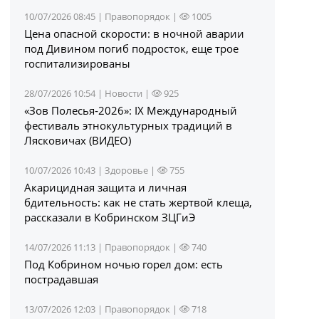
10/07/2026 08:45 |
Правопорядок
|
1005
Цена опасной скорости: в ночной аварии
под Дивином погиб подросток, еще трое
госпитализированы
28/07/2026 10:54 |
Новости
|
925
«Зов Полесья‑2026»: IX Международный
фестиваль этнокультурных традиций в
Лясковичах (ВИДЕО)
10/07/2026 10:43 |
Здоровье
|
755
Акарицидная защита и личная
бдительность: как не стать жертвой клеща,
рассказали в Кобринском ЗЦГиЭ
14/07/2026 11:13 |
Правопорядок
|
740
Под Кобрином ночью горел дом: есть
пострадавшая
13/07/2026 12:03 |
Правопорядок
|
718