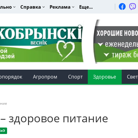
льно
Справка
Реклама
Еще...
опорядок
Агропром
Спорт
Здоровье
Свет
ание
 – здоровое питание
ГиЭ