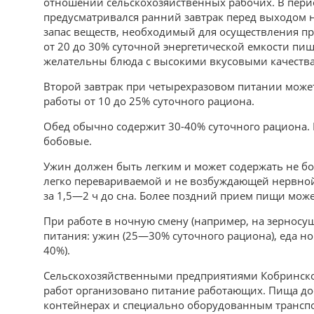
отношении сельскохозяйственных рабочих. В пери
предусматривался ранний завтрак перед выходом н
запас веществ, необходимый для осуществления пр
от 20 до 30% суточной энергетической емкости пищ
желательны блюда с высокими вкусовыми качествами
Второй завтрак при четырехразовом питании может
работы от 10 до 25% суточного рациона.
Обед обычно содержит 30-40% суточного рациона.
бобовые.
Ужин должен быть легким и может содержать не бо
легко перевариваемой и не возбуждающей нервно
за 1,5—2 ч до сна. Более поздний прием пищи мож
При работе в ночную смену (например, на зернос
питания: ужин (25—30% суточного рациона), еда но
40%).
Сельскохозяйственными предприятиями Кобринско
работ организовано питание работающих. Пища дос
контейнерах и специально оборудованным транспо