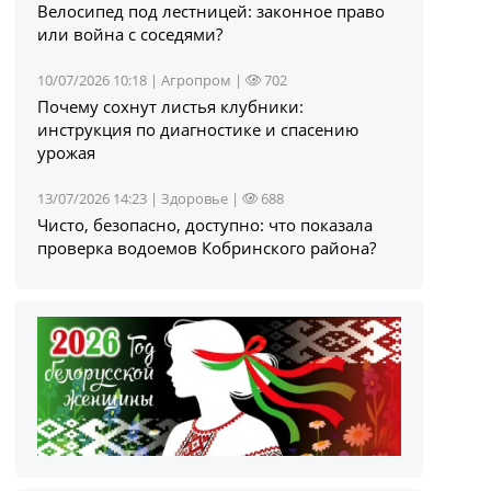
Велосипед под лестницей: законное право
или война с соседями?
10/07/2026 10:18 |
Агропром
|
702
Почему сохнут листья клубники:
инструкция по диагностике и спасению
урожая
13/07/2026 14:23 |
Здоровье
|
688
Чисто, безопасно, доступно: что показала
проверка водоемов Кобринского района?