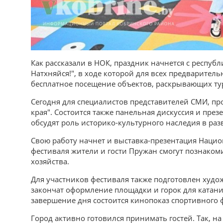
Как рассказали в НОК, праздник начнется с респуб
Натхняйся!", в ходе которой для всех предварите
бесплатное посещение объектов, раскрывающих ту
Сегодня для специалистов представителей СМИ, п
края". Состоится также панельная дискуссия и през
обсудят роль историко-культурного наследия в раз
Свою работу начнет и выставка-презентация Нацио
фестиваля жители и гости Пружан смогут познаком
хозяйства.
Для участников фестиваля также подготовлен худ
закончат оформление площадки и горок для катани
завершение дня состоится кинопоказ спортивного
Город активно готовился принимать гостей. Так, н