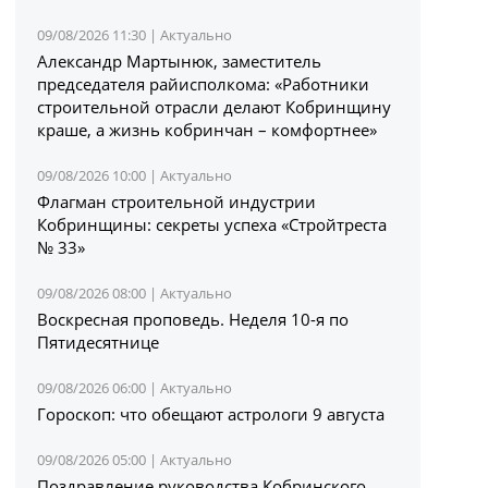
09/08/2026 11:30 |
Актуально
Александр Мартынюк, заместитель
председателя райисполкома: «Работники
строительной отрасли делают Кобринщину
краше, а жизнь кобринчан – комфортнее»
09/08/2026 10:00 |
Актуально
Флагман строительной индустрии
Кобринщины: секреты успеха «Стройтреста
№ 33»
09/08/2026 08:00 |
Актуально
Воскресная проповедь. Неделя 10-я по
Пятидесятнице
09/08/2026 06:00 |
Актуально
Гороскоп: что обещают астрологи 9 августа
09/08/2026 05:00 |
Актуально
Поздравление руководства Кобринского