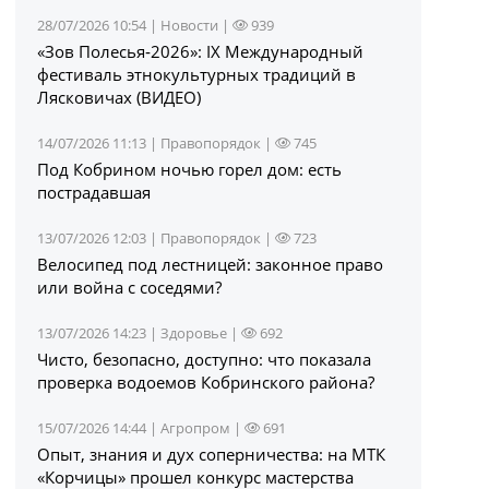
28/07/2026 10:54 |
Новости
|
939
«Зов Полесья‑2026»: IX Международный
фестиваль этнокультурных традиций в
Лясковичах (ВИДЕО)
14/07/2026 11:13 |
Правопорядок
|
745
Под Кобрином ночью горел дом: есть
пострадавшая
13/07/2026 12:03 |
Правопорядок
|
723
Велосипед под лестницей: законное право
или война с соседями?
13/07/2026 14:23 |
Здоровье
|
692
Чисто, безопасно, доступно: что показала
проверка водоемов Кобринского района?
15/07/2026 14:44 |
Агропром
|
691
Опыт, знания и дух соперничества: на МТК
«Корчицы» прошел конкурс мастерства