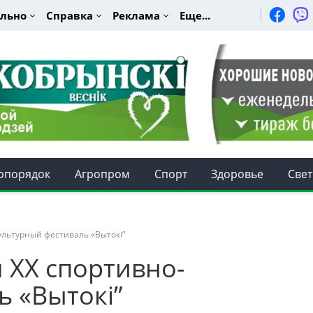
льно
Справка
Реклама
Еще...
опорядок
Агропром
Спорт
Здоровье
Свет
ультурный фестиваль «Вытокі”
 ХХ спортивно-
ь «Вытокі”