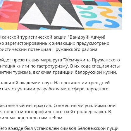
ликанской туристической акции "Вандруй! Адчуй!
льно зарегистрированных желающих предусмотрено
ристический потенциал Пружанского района.
ройдет презентация маршрута "Жемчужина Пружанского
ентация книги по гастротуризму. В их ходе специалисты
витии туризма, включая традиции белорусской кухни.
нальной академии наук. На протяжении трех дней
иться с лучшими разработками в сфере народного
ожественный интерактив. Совместными усилиями они
я нового многопрофильного скейт-роллер парка. В
 фильма под открытым небом.
а его въезде был установлен символ Беловежской пущи