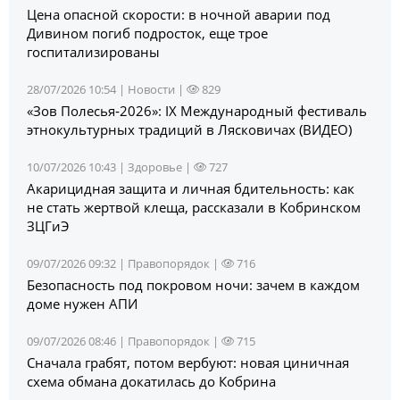
Цена опасной скорости: в ночной аварии под
Дивином погиб подросток, еще трое
госпитализированы
28/07/2026 10:54 |
Новости
|
829
«Зов Полесья‑2026»: IX Международный фестиваль
этнокультурных традиций в Лясковичах (ВИДЕО)
10/07/2026 10:43 |
Здоровье
|
727
Акарицидная защита и личная бдительность: как
не стать жертвой клеща, рассказали в Кобринском
ЗЦГиЭ
09/07/2026 09:32 |
Правопорядок
|
716
Безопасность под покровом ночи: зачем в каждом
доме нужен АПИ
09/07/2026 08:46 |
Правопорядок
|
715
Сначала грабят, потом вербуют: новая циничная
схема обмана докатилась до Кобрина