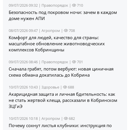
09/07/2026 09:32 |
Правопорядок
|
710
Безопасность под покровом ночи: зачем в каждом
доме нужен АПИ
08/07/2026 09:47 |
Агропром
|
708
Комфорт для людей, качество для страны:
масштабное обновление животноводческих
комплексов Кобринщины
09/07/2026 08:46 |
Правопорядок
|
701
Сначала грабят, потом вербуют: новая циничная
схема обмана докатилась до Кобрина
10/07/2026 10:43 |
Здоровье
|
688
Акарицидная защита и личная бдительность: как
не стать жертвой клеща, рассказали в Кобринском
ЗЦГиЭ
10/07/2026 10:18 |
Агропром
|
682
Почему сохнут листья клубники: инструкция по