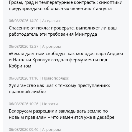
Грозы, град и температурные контрасты: синоптики
предупреждают об опасных явлениях 7 августа
06/08/2026 14:20 |
Актуально
Спасение от пекла: проверьте, выполняет ли ваш
работодатель эти требования Минтруда
06/08/2026 12:37 |
Агропром
«Земля дает нам свободу»: как молодая пара Андрея
и Натальи Кравчук создала ферму мечты под
Кобрином
06/08/2026 11:16 |
Правопорядок
Хулиганство как шаг к тяжкому преступлению:
правовой ликбез
06/08/2026 10:26 |
Новости
Белорусам разрешили закладывать землю по
новым правилам – что изменится уже в декабре
06/08/2026 09:46 |
Агропром