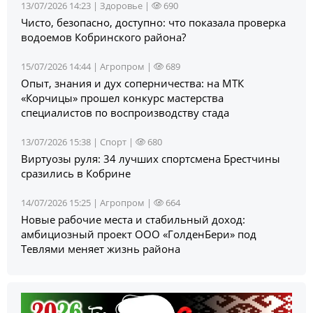
13/07/2026 14:23 |
Здоровье
|
690
Чисто, безопасно, доступно: что показала проверка
водоемов Кобринского района?
15/07/2026 14:44 |
Агропром
|
689
Опыт, знания и дух соперничества: на МТК
«Корчицы» прошел конкурс мастерства
специалистов по воспроизводству стада
13/07/2026 15:38 |
Спорт
|
680
Виртуозы руля: 34 лучших спортсмена Брестчины
сразились в Кобрине
14/07/2026 15:25 |
Агропром
|
664
Новые рабочие места и стабильный доход:
амбициозный проект ООО «ГолденБери» под
Тевлями меняет жизнь района