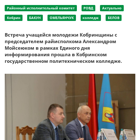
Районный исполнительный комитет
РОВД
Актуально
Кобрин
БАКУН
ОМЕЛЬЯНЧУК
колледж
БЕЛОВ
Встреча учащейся молодежи Кобринщины с
председателем райисполкома Александром
Мойсеюком в рамках Единого дня
информирования прошла в Кобринском
государственном политехническом колледже.