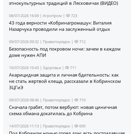
этнокультурных традиций в Лясковичах (ВИДЕО)
08/07/2026 16:09 |
Агропром
|
723
43 года верности «Кобринагромашу»: Виталия
Назарчука проводили на заслуженный отдых
09/07/2026 09:32 |
Правопорядок
|
712
Безопасность под покровом ночи: зачем в каждом
доме нужен АПИ
10/07/2026 10:43 |
Здоровье
|
711
Акарицидная защита и личная бдительность: как
не стать жертвой клеща, рассказали в Кобринском
ЗЦГиЭ
09/07/2026 08:46 |
Правопорядок
|
710
Сначала грабят, потом вербуют: новая циничная
схема обмана докатилась до Кобрина
14/07/2026 11:13 |
Правопорядок
|
695
Под Кобрином ночью горел дом: есть пострадавшая