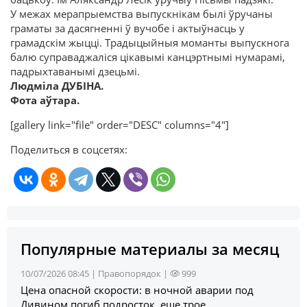
У межах мерапрыемства выпускнікам былі ўручаны
граматы за дасягненні ў вучобе і актыўнасць у
грамадскім жыцці. Традыцыйныя моманты выпускнога
балю суправаджаліся цікавымі канцэртнымі нумарамі,
падрыхтаванымі дзецьмі.
Людміла ДУБІНА.
Фота аўтара.
[gallery link="file" order="DESC" columns="4"]
Поделиться в соцсетях:
Популярные материалы за месяц
10/07/2026 08:45 |
Правопорядок
|
999
Цена опасной скорости: в ночной аварии под
Дивином погиб подросток, еще трое