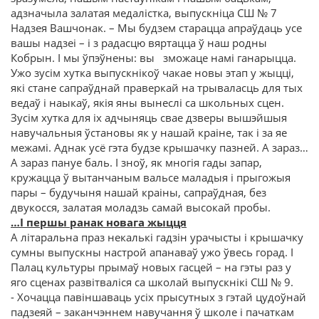
адзначыла залатая медалістка, выпускніца СШ № 7
Надзея Вашчонак. – Мы будзем старацца апраўдаць усе
вашы надзеі – і з радасцю вяртацца ў наш родны
Кобрын. І мы ўпэўнены: вы зможаце намі ганарыцца.
Ужо зусім хутка выпускнікоў чакае новы этап у жыцці,
які стане сапраўднай праверкай на трываласць для тых
ведаў і наыкаў, якія яны вынеслі са школьных сцен.
Зусім хутка для іх адчыняць свае дзверы вышэйшыя
навучальныя ўстановы як у нашай краіне, так і за яе
межамі. Аднак усё гэта будзе крышачку пазней. А зараз…
А зараз пануе баль. І зноў, як многія гады запар,
кружацца ў вытанчаным вальсе маладыя і прыгожыя
пары – будучыня нашай краіны, сапраўдная, без
двукосся, залатая моладзь самай высокай пробы.
…І першы ранак новага жыцця
А літаральна праз некалькі гадзін урачысты і крышачку
сумны выпускны настрой апанаваў ужо ўвесь горад. І
Палац культуры прымаў новых гасцей – на гэты раз у
яго сценах развітваліся са школай выпускнікі СШ № 9.
- Хочацца павіншаваць усіх прысутных з гэтай цудоўнай
падзеяй – заканчэннем навучання ў школе і пачаткам