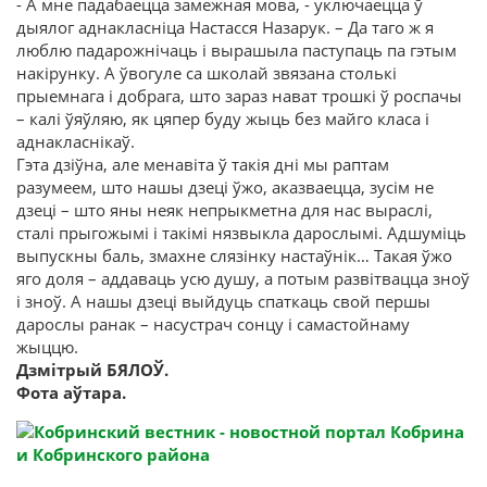
- А мне падабаецца замежная мова, - уключаецца ў
дыялог аднакласніца Настасся Назарук. – Да таго ж я
люблю падарожнічаць і вырашыла паступаць па гэтым
накірунку. А ўвогуле са школай звязана столькі
прыемнага і добрага, што зараз нават трошкі ў роспачы
– калі ўяўляю, як цяпер буду жыць без майго класа і
аднакласнікаў.
Гэта дзіўна, але менавіта ў такія дні мы раптам
разумеем, што нашы дзеці ўжо, аказваецца, зусім не
дзеці – што яны неяк непрыкметна для нас выраслі,
сталі прыгожымі і такімі нязвыкла дарослымі. Адшуміць
выпускны баль, змахне слязінку настаўнік… Такая ўжо
яго доля – аддаваць усю душу, а потым развітвацца зноў
і зноў. А нашы дзеці выйдуць спаткаць свой першы
дарослы ранак – насустрач сонцу і самастойнаму
жыццю.
Дзмітрый БЯЛОЎ.
Фота аўтара.