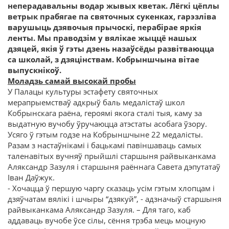
неперадавальны водар жывых кветак. Лёгкі цёплы
ветрык прабягае па святочных сукенках, гарэзліва
варушыць дзявочыя прычоскі, перабірае яркія
ленты. Мы праводзім у вялікае жыццё нашых
дзяцей, якія ў гэты дзень назаўсёды развітваюцца
са школай, з дзяцінствам. Кобрыншчына вітае
выпускнікоў.
Моладзь самай высокай пробы
У Палацы культуры эстафету святочных
мерапрыемстваў адкрыў баль медалістаў школ
Кобрынскага раёна, героямі якога сталі тыя, каму за
выдатную вучобу ўручаюцца атэстаты асобага ўзору.
Усяго ў гэтым годзе на Кобрыншчыне 22 медалісты.
Разам з настаўнікамі і бацькамі павіншаваць самых
таленавітых вучняў прыйшлі старшыня райвыканкама
Аляксандр Зазуля і старшыня раённага Савета дэпутатаў
Іван Даўжук.
- Хочацца ў першую чаргу сказаць усім гэтым хлопцам і
дзяўчатам вялікі і шчыры “дзякуй”, - адзначыў старшыня
райвыканкама Аляксандр Зазуля. – Для таго, каб
аддаваць вучобе ўсе сілы, сёння трэба мець моцную