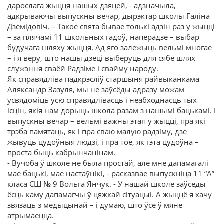
дарослага жыцця нашых дзяцей, - адзначыла,
адкрываючы выпускны вечар, дырэктар школы Галіна
Дземідовіч. – Такое свята бывае толькі адзін раз у жыцці
– за плячамі 11 школьных гадоў, наперадзе – выбар
будучага шляху жыцця. Ад яго залежыць вельмі многае
– і я веру, што нашы дзеці выберуць для сябе шлях
служэння сваёй Радзіме і свайму народу.
Як справядліва падкрэсліў старшыня райвыканкама
Аляксандр Зазуля, мы не заўсёды адразу можам
усвядоміць усю справядлівасць і неабходнасць тых
ісцін, якія нам дорыць школа разам з нашымі бацькамі. І
выпускны вечар – вельмі важны этап у жыцці, пра які
трэба памятаць, як і пра сваю малую радзіму, дзе
жывуць цудоўныя людзі, і пра тое, як гэта цудоўна –
проста быць кабрынчанінам.
- Вучоба ў школе не была простай, але мне дапамагалі
мае бацькі, мае настаўнікі, - расказвае выпускніца 11 “А”
класа СШ № 9 Вольга Янчук. - У нашай школе заўсёды
ёсць каму дапамагчы ў цяжкай сітуацыі. А жыццё я хачу
звязаць з медыцынай – і думаю, што ўсё ў мяне
атрымаецца.