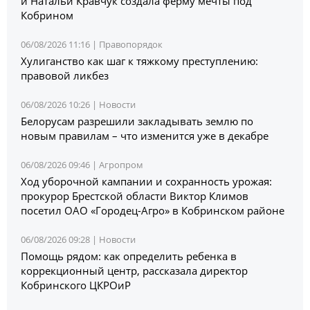
и Натальи Кравчук создала ферму мечты под
Кобрином
06/08/2026 11:16 |
Правопорядок
Хулиганство как шаг к тяжкому преступлению:
правовой ликбез
06/08/2026 10:26 |
Новости
Белорусам разрешили закладывать землю по
новым правилам – что изменится уже в декабре
06/08/2026 09:46 |
Агропром
Ход уборочной кампании и сохранность урожая:
прокурор Брестской области Виктор Климов
посетил ОАО «Городец-Агро» в Кобринском районе
06/08/2026 09:28 |
Новости
Помощь рядом: как определить ребенка в
коррекционный центр, рассказала директор
Кобринского ЦКРОиР