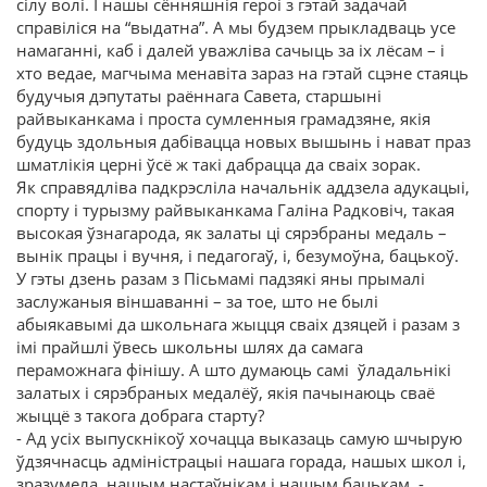
сілу волі. І нашы сённяшнія героі з гэтай задачай
справіліся на “выдатна”. А мы будзем прыкладваць усе
намаганні, каб і далей уважліва сачыць за іх лёсам – і
хто ведае, магчыма менавіта зараз на гэтай сцэне стаяць
будучыя дэпутаты раённага Савета, старшыні
райвыканкама і проста сумленныя грамадзяне, якія
будуць здольныя дабівацца новых вышынь і нават праз
шматлікія церні ўсё ж такі дабрацца да сваіх зорак.
Як справядліва падкрэсліла начальнік аддзела адукацыі,
спорту і турызму райвыканкама Галіна Радковіч, такая
высокая ўзнагарода, як залаты ці сярэбраны медаль –
вынік працы і вучня, і педагогаў, і, безумоўна, бацькоў.
У гэты дзень разам з Пісьмамі падзякі яны прымалі
заслужаныя віншаванні – за тое, што не былі
абыякавымі да школьнага жыцця сваіх дзяцей і разам з
імі прайшлі ўвесь школьны шлях да самага
пераможнага фінішу. А што думаюць самі ўладальнікі
залатых і сярэбраных медалёў, якія пачынаюць сваё
жыццё з такога добрага старту?
- Ад усіх выпускнікоў хочацца выказаць самую шчырую
ўдзячнасць адміністрацыі нашага горада, нашых школ і,
зразумела, нашым настаўнікам і нашым бацькам, -