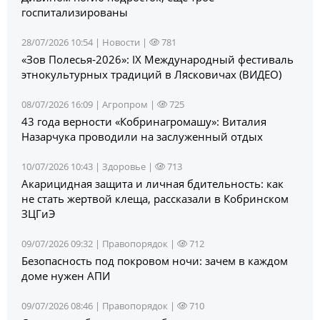
госпитализированы
28/07/2026 10:54 |
Новости
|
781
«Зов Полесья‑2026»: IX Международный фестиваль
этнокультурных традиций в Лясковичах (ВИДЕО)
08/07/2026 16:09 |
Агропром
|
725
43 года верности «Кобринагромашу»: Виталия
Назарчука проводили на заслуженный отдых
10/07/2026 10:43 |
Здоровье
|
713
Акарицидная защита и личная бдительность: как
не стать жертвой клеща, рассказали в Кобринском
ЗЦГиЭ
09/07/2026 09:32 |
Правопорядок
|
712
Безопасность под покровом ночи: зачем в каждом
доме нужен АПИ
09/07/2026 08:46 |
Правопорядок
|
710