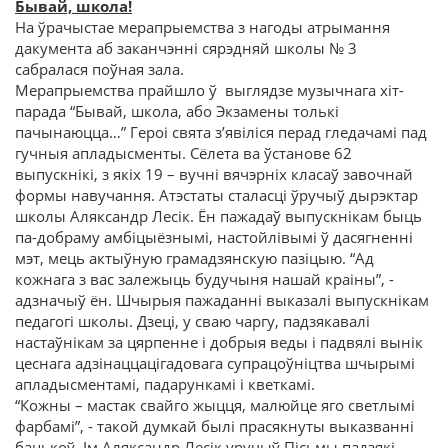
Бывай, школа!
На ўрачыстае мерапрыемства з нагоды атрымання
дакумента аб заканчэнні сярэдняй школы № 3
сабралася поўная зала.
Мерапрыемства прайшло ў выглядзе музычнага хіт-
парада “Бывай, школа, або Экзамены толькі
пачынаюцца…” Героі свята з’явіліся перад гледачамі пад
гучныя апладысменты. Сёлета ва ўстанове 62
выпускнікі, з якіх 19 – вучні вячэрніх класаў завочнай
формы навучання. Атэстаты сталасці ўручыў дырэктар
школы Аляксандр Лесік. Ён пажадаў выпускнікам быць
па-добраму амбіцыёзнымі, настойлівымі ў дасягненні
мэт, мець актыўную грамадзянскую пазіцыю. “Ад
кожнага з вас залежыць будучыня нашай краіны”, -
адзначыў ён. Шчырыя пажаданні выказалі выпускнікам
педагогі школы. Дзеці, у сваю чаргу, падзякавалі
настаўнікам за цярпенне і добрыя веды і падвялі вынік
цеснага адзінаццацігадовага супрацоўніцтва шчырымі
апладысментамі, падарункамі і кветкамі.
“Кожны – мастак свайго жыцця, малюйце яго светлымі
фарбамі”, - такой думкай былі прасякнуты выказванні
бацькоў. Ім Аляксандр Лесік уручыў Пісьмы падзякі.