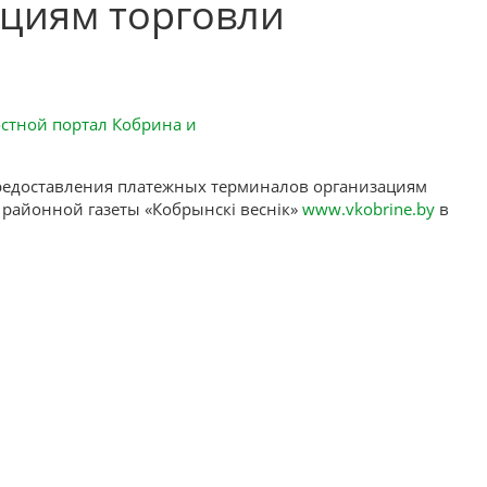
циям торговли
предоставления платежных терминалов организациям
 районной газеты «Кобрынскі веснік»
www.vkobrine.by
в