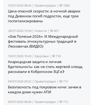
10/07/2026 08:45 |
Правопорядок
|
1000
Цена опасной скорости: в ночной аварии
под Дивином погиб подросток, еще трое
госпитализированы
28/07/2026 10:54 |
Новости
|
807
«Зов Полесья‑2026»: IX Международный
фестиваль этнокультурных традиций в
Лясковичах (ВИДЕО)
10/07/2026 10:43 |
Здоровье
|
718
Акарицидная защита и личная
бдительность: как не стать жертвой клеща,
рассказали в Кобринском ЗЦГиЭ
09/07/2026 09:32 |
Правопорядок
|
715
Безопасность под покровом ночи: зачем в
каждом доме нужен АПИ
09/07/2026 08:46 |
Правопорядок
|
713