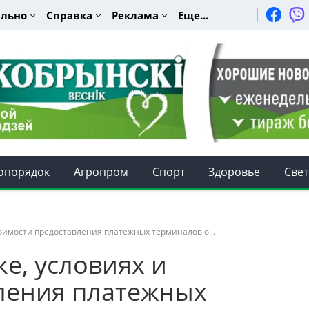
льно
Справка
Реклама
Еще...
опорядок
Агропром
Спорт
Здоровье
Свет
тоимости предоставления платежных терминалов о...
е, условиях и
ления платежных