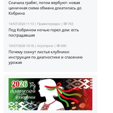
Сначала грабят, потом вербуют: новая
циничная схема обмана докатилась до
Кобрина
14/07/2026 11:13 |
Правопорядок
|
703
Под Кобрином ночью горел дом: есть
пострадавшая
10/07/2026 10:18 |
Агропром
|
690
Почему сохнут листья клубники:
инструкция по диагностике и спасению
урожая