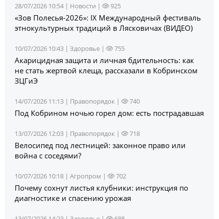
28/07/2026 10:54 |
Новости
|
925
«Зов Полесья‑2026»: IX Международный фестиваль
этнокультурных традиций в Лясковичах (ВИДЕО)
10/07/2026 10:43 |
Здоровье
|
755
Акарицидная защита и личная бдительность: как
не стать жертвой клеща, рассказали в Кобринском
ЗЦГиЭ
14/07/2026 11:13 |
Правопорядок
|
740
Под Кобрином ночью горел дом: есть пострадавшая
13/07/2026 12:03 |
Правопорядок
|
718
Велосипед под лестницей: законное право или
война с соседями?
10/07/2026 10:18 |
Агропром
|
702
Почему сохнут листья клубники: инструкция по
диагностике и спасению урожая
13/07/2026 14:23 |
Здоровье
|
688