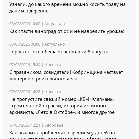
Узнали, до какого времени можно косить траву на
даче и в деревне
08/08/2026 10:00 |
Актуально
Как спасти виноград от ос и не навредить урожаю
08/08/2026 06:00 |
Актуально
Гороскоп: что обещают астрологи 8 августа
07/08/2026 15:44 |
Новости
С праздником, созидатели! Кобринщина чествует
мастеров строительного дела
07/08/2026 14:28 |
Новости
Не пропустите свежий номер «КВ»! Флагманы
строительной отрасли, история истинного
архивиста, «Лето в Октябре», и многое другое
07/08/2026 12:21 |
Здоровье
Как выявить проблемы со зрением у детей на
ранних стадиях, рассказала врач-офтальмолог