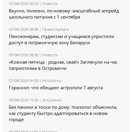
07/08/2026 09:23 |
Новости
Вкусно, полезно, по-новому: масштабный апгрейд
школьного питания с 1 сентября
07/08/2026 08:48 |
Правопорядок
Пенсионерам, студентам и учащимся упростили
доступ в пограничную зону Беларуси
07/08/2026 08:30 |
Новости
«Кожная пятніца - роднае, сваё!» Заглянули на час
патриотизма в Остромичи
07/08/2026 06:00 |
Актуально
Гороскоп: что обещают астрологи 7 августа
06/08/2026 15:36 |
Актуально
Без паники и тоски по дому: психолог объяснила,
как студенту быстро адаптироваться в новом
городе
06/08/2026 14:56 |
Новости