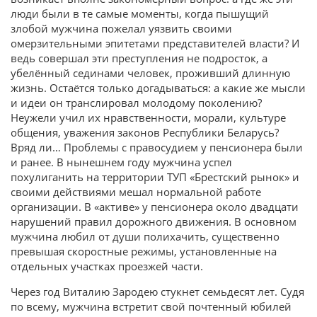
люди были в те самые моменты, когда пышущий
злобой мужчина пожелал уязвить своими
омерзительными эпитетами представителей власти? И
ведь совершал эти преступления не подросток, а
убелённый сединами человек, проживший длинную
жизнь. Остаётся только догадываться: а какие же мысли
и идеи он транслировал молодому поколению?
Неужели учил их нравственности, морали, культуре
общения, уважения законов Республики Беларусь?
Вряд ли… Проблемы с правосудием у пенсионера были
и ранее. В нынешнем году мужчина успел
похулиганить на территории ТУП «Брестский рынок» и
своими действиями мешал нормальной работе
организации. В «активе» у пенсионера около двадцати
нарушений правил дорожного движения. В основном
мужчина любил от души полихачить, существенно
превышая скоростные режимы, установленные на
отдельных участках проезжей части.
Через год Виталию Зародею стукнет семьдесят лет. Судя
по всему, мужчина встретит свой почтенный юбилей