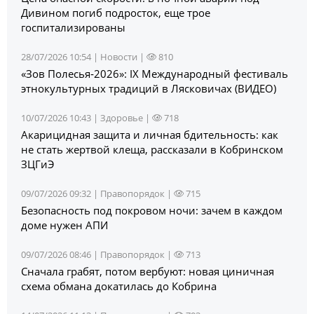
Дивином погиб подросток, еще трое
госпитализированы
28/07/2026 10:54 |
Новости
|
810
«Зов Полесья‑2026»: IX Международный фестиваль
этнокультурных традиций в Лясковичах (ВИДЕО)
10/07/2026 10:43 |
Здоровье
|
718
Акарицидная защита и личная бдительность: как
не стать жертвой клеща, рассказали в Кобринском
ЗЦГиЭ
09/07/2026 09:32 |
Правопорядок
|
715
Безопасность под покровом ночи: зачем в каждом
доме нужен АПИ
09/07/2026 08:46 |
Правопорядок
|
713
Сначала грабят, потом вербуют: новая циничная
схема обмана докатилась до Кобрина