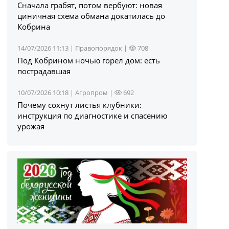
Сначала грабят, потом вербуют: новая
циничная схема обмана докатилась до
Кобрина
14/07/2026 11:13 |
Правопорядок
|
708
Под Кобрином ночью горел дом: есть
пострадавшая
10/07/2026 10:18 |
Агропром
|
692
Почему сохнут листья клубники:
инструкция по диагностике и спасению
урожая