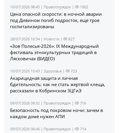
10/07/2026 08:45 |
Правопорядок
|
1002
Цена опасной скорости: в ночной аварии
под Дивином погиб подросток, еще трое
госпитализированы
28/07/2026 10:54 |
Новости
|
827
«Зов Полесья‑2026»: IX Международный
фестиваль этнокультурных традиций в
Лясковичах (ВИДЕО)
10/07/2026 10:43 |
Здоровье
|
723
Акарицидная защита и личная
бдительность: как не стать жертвой клеща,
рассказали в Кобринском ЗЦГиЭ
09/07/2026 09:32 |
Правопорядок
|
716
Безопасность под покровом ночи: зачем в
каждом доме нужен АПИ
09/07/2026 08:46 |
Правопорядок
|
714