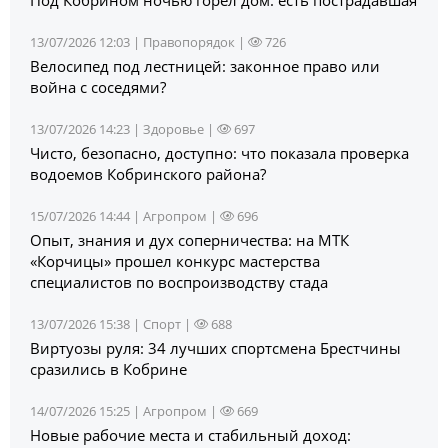
Под Кобрином ночью горел дом: есть пострадавшая
13/07/2026 12:03 |
Правопорядок
|
726
Велосипед под лестницей: законное право или
война с соседями?
13/07/2026 14:23 |
Здоровье
|
697
Чисто, безопасно, доступно: что показала проверка
водоемов Кобринского района?
15/07/2026 14:44 |
Агропром
|
696
Опыт, знания и дух соперничества: на МТК
«Корчицы» прошел конкурс мастерства
специалистов по воспроизводству стада
13/07/2026 15:38 |
Спорт
|
688
Виртуозы руля: 34 лучших спортсмена Брестчины
сразились в Кобрине
14/07/2026 15:25 |
Агропром
|
669
Новые рабочие места и стабильный доход: