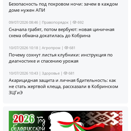
Безопасность под покровом ночи: зачем в каждом
доме нужен АПИ
09/07/2026 08:46 |
Правопорядок
|
692
Сначала грабят, потом вербуют: новая циничная
схема обмана докатилась до Кобрина
10/07/2026 10:18 |
Агропром
|
681
Почему сохнут листья клубники: инструкция по
диагностике и спасению урожая
10/07/2026 10:43 |
Здоровье
|
681
Акарицидная защита и личная бдительность: как
не стать жертвой клеща, рассказали в Кобринском
ЗЦГиЭ